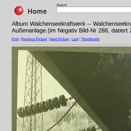
Search:
Album Walchenseekraftwerk -- Walchenseekra
Außenanlage.(im Negativ Bild-Nr 288, datiert 
First
|
Previous Picture
|
Next Picture
|
Last
|
Thumbnails