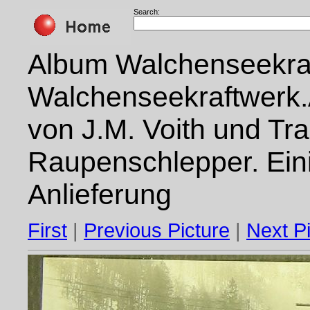
Search:
Album Walchenseekraf
Walchenseekraftwerk.A
von J.M. Voith und Tr
Raupenschlepper. Eini
Anlieferung
First
|
Previous Picture
|
Next P