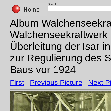
Search:
Album Walchenseekraf
Walchenseekraftwerk .
Überleitung der Isar 
zur Regulierung des 
Baus vor 1924
First
|
Previous Picture
|
Next P