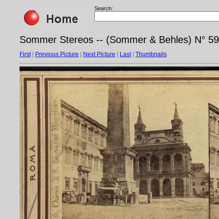
Search:
Sommer Stereos -- (Sommer & Behles) N° 59 
First
|
Previous Picture
|
Next Picture
|
Last
|
Thumbnails