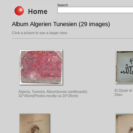
Search:
Album Algerien Tunesien (29 images)
Click a picture to see a larger view.
El Djzair e
Algeria, Tunesia. Album(loose cardboards)
Dieu
32*40cm(Photos mostly ca 20*26cm)