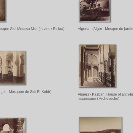
osqée Sidi Moussa Msid(le vieux Biskra)
Algeria - (Alger - Mosqée du jardi
Alger - Mosquée de Sidi El-Kebir)
Algiers - Kasbah, House of arch-bi
mauresque ( Archevêché),