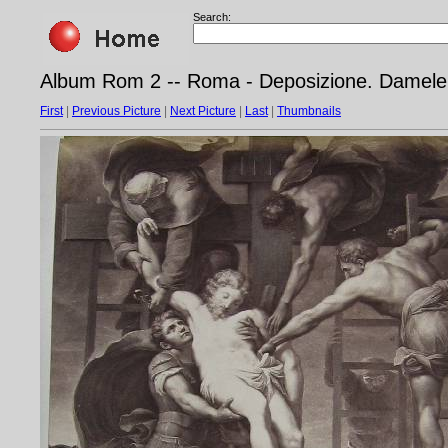
Search:
Album Rom 2 -- Roma - Deposizione. Damele di
First
|
Previous Picture
|
Next Picture
|
Last
|
Thumbnails