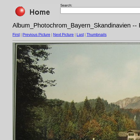
Search:
Album_Photochrom_Bayern_Skandinavien -- Ph
First
|
Previous Picture
|
Next Picture
|
Last
|
Thumbnails